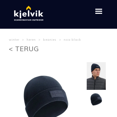
winter
>
heren
>
beanies
>
noa black
< TERUG