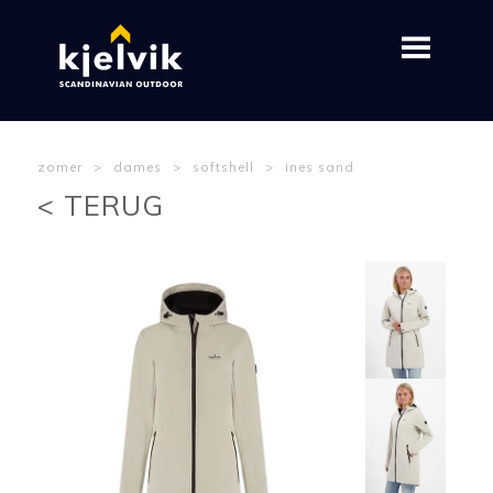
zomer
>
dames
>
softshell
>
ines sand
< TERUG