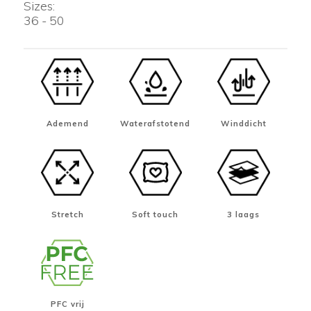
Sizes:
36 - 50
Ademend
Waterafstotend
Winddicht
Stretch
Soft touch
3 laags
PFC vrij