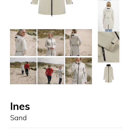
Ines
Sand