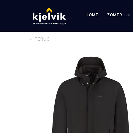
HOME
ZOMER
'26
< TERUG