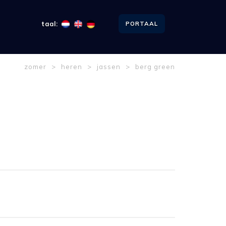
taal:
PORTAAL
zomer
>
heren
>
jassen
>
berg green