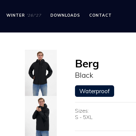
WINTER
'26/'27
DOWNLOADS
CONTACT
Berg
Black
Waterproof
Sizes:
S - 5XL