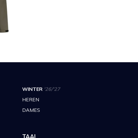
WINTER
'26/'27
HEREN
DAMES
TAAL