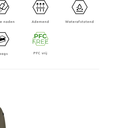
te naden
Ademend
Waterafstotend
PFC vrij
laags