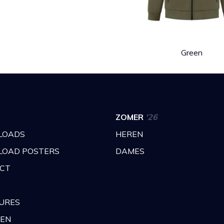
Green
ZOMER
'26
LOADS
HEREN
OAD POSTERS
DAMES
CT
URES
GEN