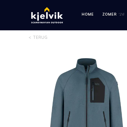
HOME
ZOMER
'26
< TERUG