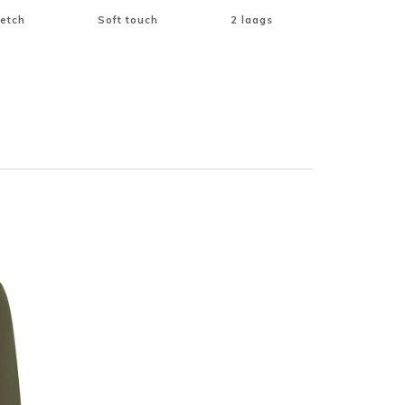
retch
Soft touch
2 laags