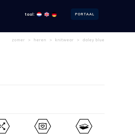
taal:
PORTAAL
zomer
>
heren
>
knitwear
>
daley blue