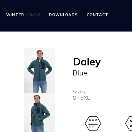
WINTER
'26/'27
DOWNLOADS
CONTACT
Daley
Blue
Sizes:
S - 5XL