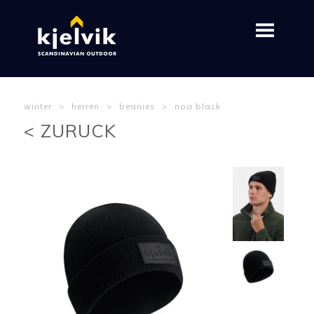
winter
>
herren
>
beanies
>
noa black
< ZURUCK