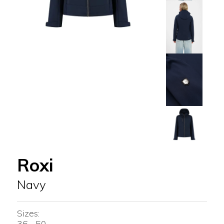
Roxi
Navy
Sizes:
36 - 50