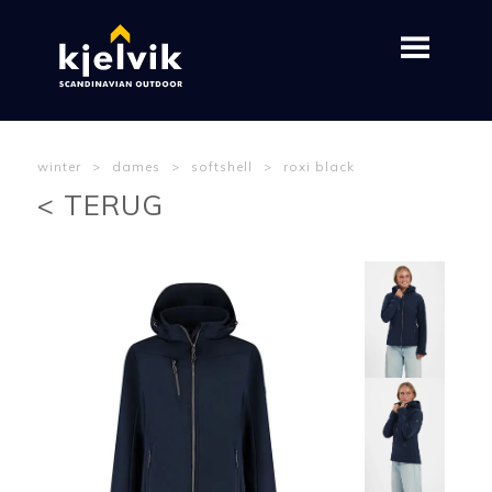
winter
>
dames
>
softshell
>
roxi black
< TERUG