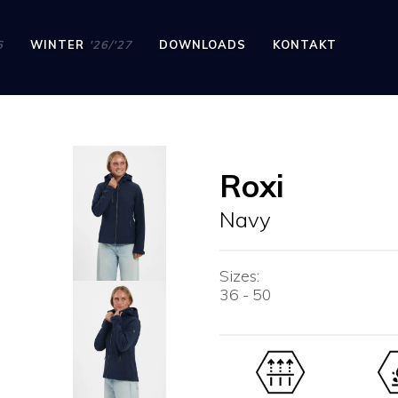
6
WINTER
'26/'27
DOWNLOADS
KONTAKT
Roxi
Navy
Sizes:
36 - 50