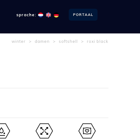
sprache:
PORTAAL
winter
>
damen
>
softshell
>
roxi black